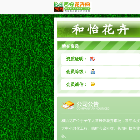
荣誉资质
资质证明：
会员等级：
会员诚信：
和怡花卉位于子午大道雁锦花卉市场，常年承接
大中小绿化工程、临时会议租摆、长期租摆等业
务。