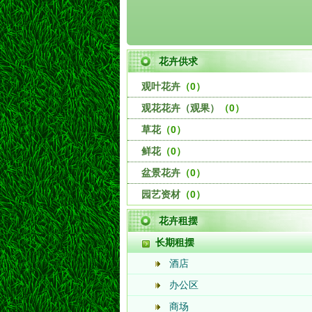
花卉供求
观叶花卉
（0）
观花花卉（观果）
（0）
草花
（0）
鲜花
（0）
盆景花卉
（0）
园艺资材
（0）
花卉租摆
长期租摆
酒店
办公区
商场