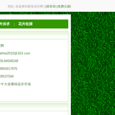
您好, 欢迎来到西安花卉网
|
[请登录]
[免费注册]
卉供求
花卉租摆
谢辉
ahhw2010@163.com
29-84508248
3891817876
28537594
子午大道雁锦花卉市场