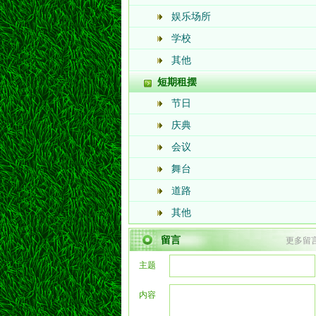
娱乐场所
学校
其他
短期租摆
节日
庆典
会议
舞台
道路
其他
留言
更多留
主题
内容