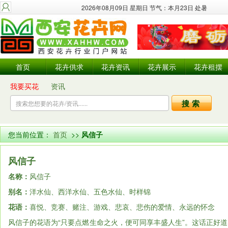
2026年08月09日 星期日 节气：本月23日 处暑
首页
花卉供求
花卉资讯
花卉展示
花卉租摆
我要买花
资讯
您当前位置：
首页
>>
风信子
风信子
名称：
风信子
别名：
洋水仙、西洋水仙、五色水仙、时样锦
花语：
喜悦、竞赛、赌注、游戏、悲哀、悲伤的爱情、永远的怀念
风信子的花语为“只要点燃生命之火，便可同享丰盛人生”。这话正好