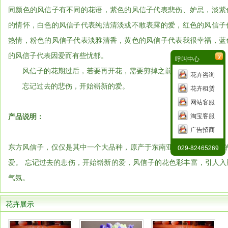
同颜色的风信子有不同的花语，紫色的风信子代表悲伤、妒忌，淡紫
的情怀，白色的风信子代表纯洁清淡或不敢表露的爱，红色的风信子
热情，粉色的风信子代表淡雅清香，黄色的风信子代表我很幸福，蓝
的风信子代表因爱而有些忧郁。
x
呼叫中心
风信子的花期过后，若要再开花，需要剪掉之前奄奄一息的花朵。所
花卉咨询
忘记过去的悲伤，开始崭新的爱。
花卉租赁
网站客服
产品说明：
淘宝客服
广告招商
东方风信子，仅仅是其中一个大品种，原产于东南亚和西亚。风信子的
029-82465269
爱。 忘记过去的悲伤，开始崭新的爱，风信子的花色彩丰富，引人
气氛。
花卉展示