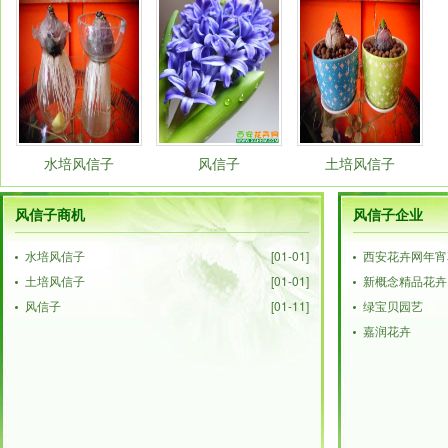
水培风信子
风信子
土培风信子
风信子商机
风信子企业
水培风信子
[01-01]
西安花卉网年宵
土培风信子
[01-01]
新概念精品花卉
风信子
[01-11]
绿宝贝园艺
嘉润花卉