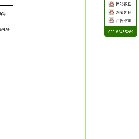
网站客服
淘宝客服
所等
广告招商
贺礼等
029-82465269