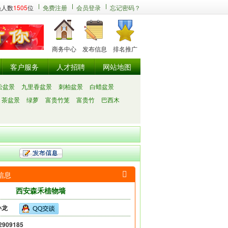
员人数
1505
位
免费注册
会员登录
忘记密码？
商务中心
发布信息
排名推广
客户服务
人才招聘
网站地图
松盆景
九里香盆景
刺柏盆景
白蜡盆景
茶盆景
绿萝
富贵竹笼
富贵竹
巴西木
信息

西安森禾植物墙
小龙
2909185