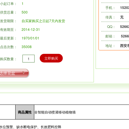
小起订单：
1
手机：
1520
供货总量：
500
传真：
无
发货期限：
自买家购买之日起7天内发货
QQ：
5266
有效期至：
2014-12-31
邮箱：
526
最后更新：
1970/01/01
地址：
西安
点击次数：
35008
立即购买
购买数量：
选择花盆
商品属性
全智能自动喷灌移动植物墙
水位预警、缺水断电保护、长效肥料控释