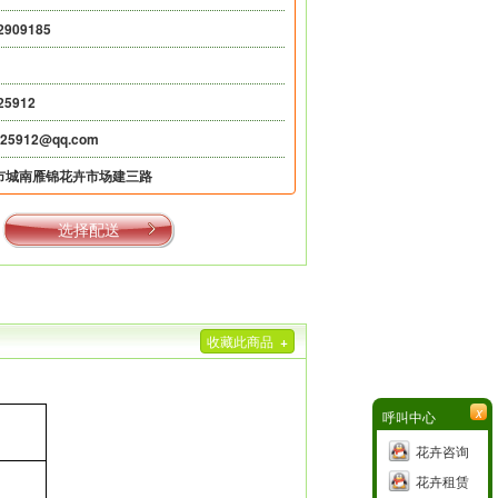
2909185
25912
625912@qq.com
市城南雁锦花卉市场建三路
选择配送
收藏此商品
+
x
呼叫中心
花卉咨询
花卉租赁