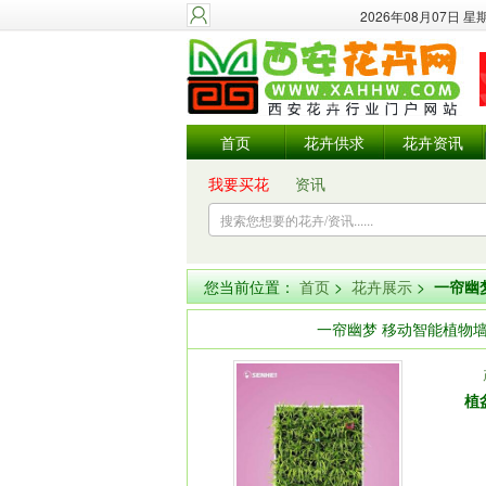
2026年08月07日 
首页
花卉供求
花卉资讯
我要买花
资讯
您当前位置：
首页
>
花卉展示
>
一帘幽
一帘幽梦 移动智能植物墙
植