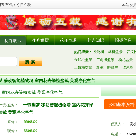
星期五 节气：今日立秋
本站会
花卉租摆
花卉市场
花卉知识
招标信息
花卉展示
热门搜索：
发财树
榕树盆景
罗汉
金钱松盆景
三角枫盆景
枸杞盆景
三角梅盆景
红掌
蝴蝶兰
散尾葵
梦 移动智能植物墙 室内花卉绿植盆栽 美观净化空气
 室内花卉绿植盆栽 美观净化空气
公司基本资料
一帘幽梦 移动智能植物墙 室内花卉绿
产品/服务：
盆栽 美观净化空气
原价：
6698.00
联系人：
高
现价：
6698.00
电话：
1520