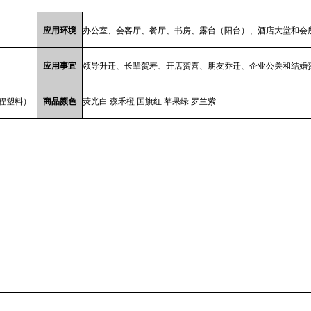
应用环境
办公室、会客厅、餐厅、书房、露台（阳台）、酒店大堂和会
应用事宜
领导升迁、长辈贺寿、开店贺喜、朋友乔迁、企业公关和结婚
工程塑料）
商品颜色
荧光白 森禾橙 国旗红 苹果绿 罗兰紫