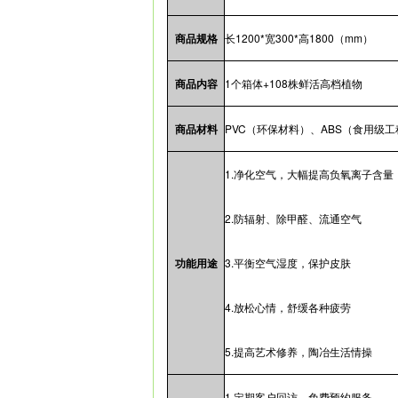
商品规格
长1200*宽300*高1800（mm）
商品内容
1个箱体+108株鲜活高档植物
商品材料
PVC（环保材料）、ABS（食用级
1.净化空气，大幅提高负氧离子含量
2.防辐射、除甲醛、流通空气
功能用途
3.平衡空气湿度，保护皮肤
4.放松心情，舒缓各种疲劳
5.提高艺术修养，陶冶生活情操
1.定期客户回访、免费预约服务