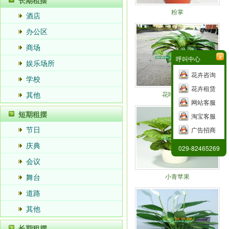
长期租摆
粉掌
酒店
办公区
商场
x
呼叫中心
娱乐场所
花卉咨询
学校
花卉租赁
其他
花叶万年青
网站客服
短期租摆
淘宝客服
节日
广告招商
庆典
029-82465269
会议
舞台
小青苹果
道路
其他
长期租摆