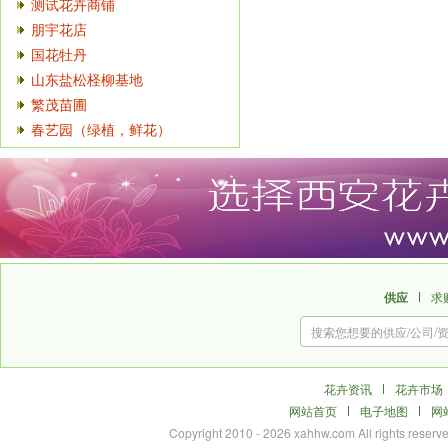
测试花卉商铺
朋宇花店
国花牡丹
山东盐松柽柳基地
繁茂苗圃
春艺园（绿植，鲜花）
供应
求
花卉资讯
花卉市场
网站首页
电子地图
网
Copyright 2010 - 2026 xahhw.com All r