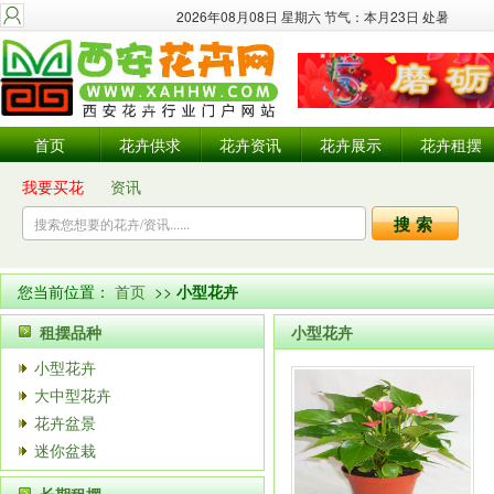
2026年08月08日 星期六 节气：本月23日 处暑
首页
花卉供求
花卉资讯
花卉展示
花卉租摆
我要买花
资讯
您当前位置：
首页
>>
小型花卉
租摆品种
小型花卉
小型花卉
大中型花卉
花卉盆景
迷你盆栽