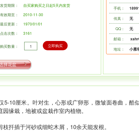
发货期限：
自买家购买之日起5天内发货
手机：
1899
有效期至：
2010-11-30
传真：
无
最后更新：
1970/01/01
QQ：
无
点击次数：
3161
邮箱：
xah
立即购买
购买数量：
地址：
小雁
选择花盆
-10厘米。叶对生，心形或广卵形，微皱面卷曲，酷
庭园缘栽，地被或盆栽作室内植物。
枝扦插于河砂或细蛇木屑，10余天能发根。