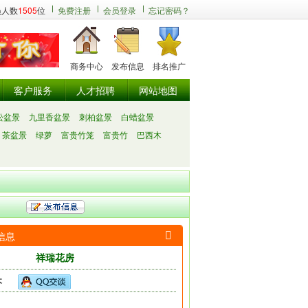
员人数
1505
位
免费注册
会员登录
忘记密码？
商务中心
发布信息
排名推广
客户服务
人才招聘
网站地图
松盆景
九里香盆景
刺柏盆景
白蜡盆景
茶盆景
绿萝
富贵竹笼
富贵竹
巴西木
信息

祥瑞花房
木