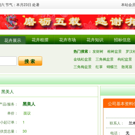
星期六 节气：本月23日 处暑
本站会
花卉租摆
花卉市场
花卉知识
招标信息
花卉展示
热门搜索：
发财树
榕树盆景
罗汉
金钱松盆景
三角枫盆景
枸杞盆景
三角梅盆景
红掌
蝴蝶兰
散尾葵
黑美人
公司基本资料
黑美人
产品/服务：
单价：
面议
小起订单：
1
联系人：
兰
供货总量：
30
电话：
无