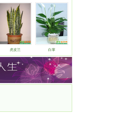
虎皮兰
白掌