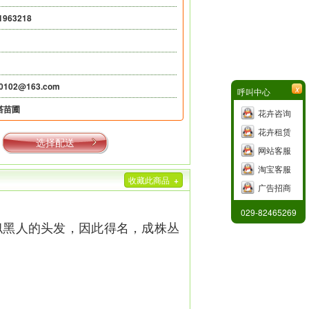
1963218
r0102@163.com
x
呼叫中心
塔苗圃
花卉咨询
花卉租赁
选择配送
网站客服
淘宝客服
收藏此商品
+
广告招商
029-82465269
似黑人的头发，因此得名，成株丛