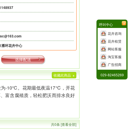
1148937
x
呼叫中心
花卉咨询
hsc@163.com
花卉租赁
市雁环花卉中心
网站客服
淘宝客服
选择配送
广告招商
029-82465269
收藏此商品
+
为-10℃。花期最低夜温17℃，开花
厚、富含腐殖质，轻松肥沃而排水良好
共0条 [查看全部]