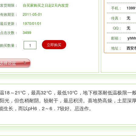
发货期限：
自买家购买之日起2天内发货
手机：
1399
有效期至：
2011-05-01
传真：
无
最后更新：
1970/01/01
QQ：
无
点击次数：
3499
邮箱：
yhh
立即购买
购买数量：
地址：
西安
选择花盆
18～21℃，最高32℃，最低10℃，地下根茎耐低温极限一般
喜充足阳光，但也稍耐阴。较耐干，最忌积涝。喜地势高燥，土层深
生长，而以pH6．2～6．7较好。忌连作。