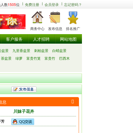
员人数
1505
位
免费注册
会员登录
忘记密码？
商务中心
发布信息
排名推广
客户服务
人才招聘
网站地图
松盆景
九里香盆景
刺柏盆景
白蜡盆景
茶盆景
绿萝
富贵竹笼
富贵竹
巴西木
信息

川妹子花卉
开芳