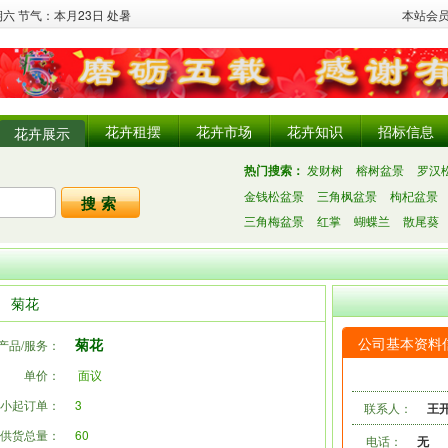
星期六 节气：本月23日 处暑
本站会
花卉租摆
花卉市场
花卉知识
招标信息
花卉展示
热门搜索：
发财树
榕树盆景
罗汉
金钱松盆景
三角枫盆景
枸杞盆景
三角梅盆景
红掌
蝴蝶兰
散尾葵
菊花
公司基本资料
菊花
产品/服务：
单价：
面议
小起订单：
3
联系人：
王
供货总量：
60
电话：
无