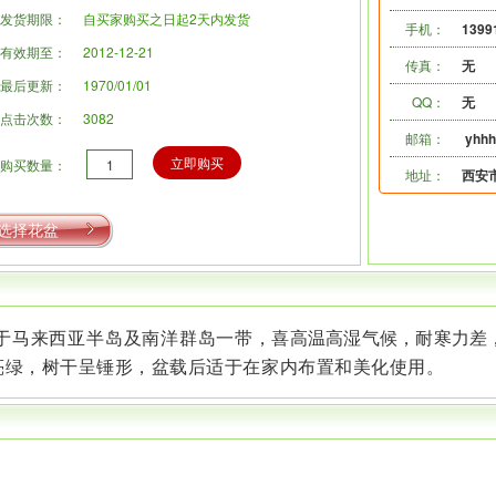
发货期限：
自买家购买之日起2天内发货
手机：
1399
有效期至：
2012-12-21
传真：
无
最后更新：
1970/01/01
QQ：
无
点击次数：
3082
邮箱：
yhh
立即购买
购买数量：
地址：
西安
选择花盆
于马来西亚半岛及南洋群岛一带
，喜高温高湿气候，耐寒力差
亮绿，树干呈锤形，盆载后适于在家内布置和美化使用。