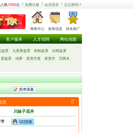
员人数
1505
位
免费注册
会员登录
忘记密码？
商务中心
发布信息
排名推广
客户服务
人才招聘
网站地图
松盆景
九里香盆景
刺柏盆景
白蜡盆景
茶盆景
绿萝
富贵竹笼
富贵竹
巴西木
信息

川妹子花卉
开芳