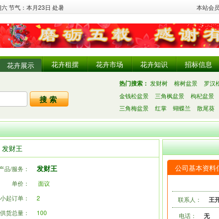
星期六 节气：本月23日 处暑
本站会
花卉租摆
花卉市场
花卉知识
招标信息
花卉展示
热门搜索：
发财树
榕树盆景
罗汉
金钱松盆景
三角枫盆景
枸杞盆景
三角梅盆景
红掌
蝴蝶兰
散尾葵
发财王
公司基本资料
发财王
产品/服务：
单价：
面议
小起订单：
2
联系人：
王
供货总量：
100
电话：
无