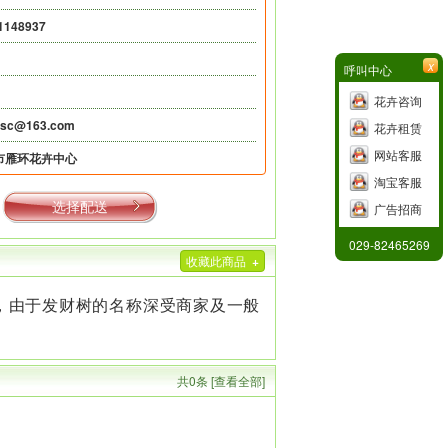
1148937
x
呼叫中心
花卉咨询
hsc@163.com
花卉租赁
网站客服
市雁环花卉中心
淘宝客服
选择配送
广告招商
029-82465269
收藏此商品
+
，
由于发财树的名称深受商家及一般
共0条 [查看全部]